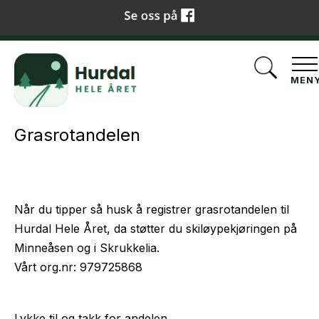
Siste løypekjøring:
sjekk live løypekart på Skisporet.no
→
MEN
Grasrotandelen
Når du tipper så husk å registrer grasrotandelen til
Hurdal Hele Året, da støtter du skiløypekjøringen på
Minneåsen og i Skrukkelia.
Vårt org.nr: 979725868
Lykke til og takk for andelen.