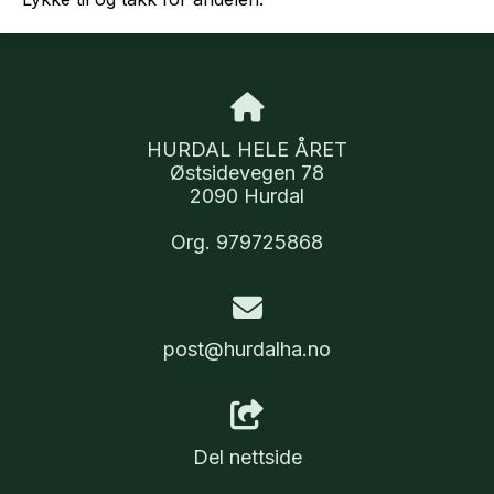
HURDAL HELE ÅRET
Østsidevegen 78
2090 Hurdal
Org. 979725868
post@hurdalha.no
Del nettside