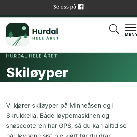
Siste løypekjøring:
sjekk live løypekart på Skisporet.no
→
MEN
HURDAL HELE ÅRET
Skiløyper
Vi kjører skiløyper på Minneåsen og i
Skrukkelia. Både løypemaskinen og
snøscooteren har GPS, så du kan alltid se
når løypene sist ble kjørt før du drar