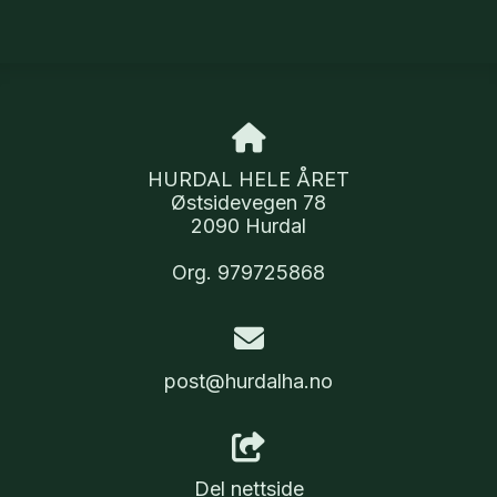
HURDAL HELE ÅRET
Østsidevegen 78
2090 Hurdal
Org. 979725868
post@hurdalha.no
Del nettside